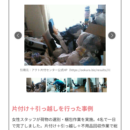
/results/川崎市k様%e3%80%80部屋片付け、仕分け選別、不用品回収/）
引用元：アクト片付センター公式HP（https://ookura.biz/results/川崎市k
引用元：
片付け＋引っ越しを行った事例
女性スタッフが荷物の選別・梱包作業を実施。4名で一日
で完了しました。片付け＋引っ越し＋不用品回収作業で総