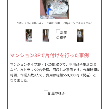
works/works-kita-tokyo-e/）
引用元：ゴミ屋敷バスター七福神公式HP（https://777fukujin.com/works/works-kit
引用元：
マンション3Fで片付けを行った事例
マンションタイプ3F・1Kの間取りで、不用品や生活ゴミ
など、2tトラック2台分程、回収した事例です。作業時間6
時間、作業人数9人で、費用は総額550,000円（税込）と
なりました。