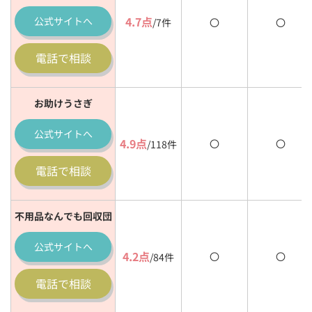
4.7点
公式
サイトへ
/7件
〇
〇
電話で相談
お助けうさぎ
公式
サイトへ
4.9点
〇
〇
/118件
電話で相談
不用品なんでも回収団
公式
サイトへ
4.2点
〇
〇
/84件
電話で相談