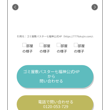
/works/works-naniwa-osaka-s/）
引用元：ゴミ屋敷バスター七福神公式HP（https://777fukujin.com/works/works-nan
引用元：
ゴミ屋敷バスター七福神公式HP
から
問い合わせる
電話で問い合わせる
0120-053-729