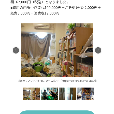
額162,000円（税込）となりました。
■費用の内訳…作業代100,000円＋ごみ処理代42,000円＋
経費8,000円＋消費税12,000円
results/横浜市%e3%80%80o様%e3%80%80片付け、引っ越し、不用品回収作業/）
引用元：アクト片付センター公式HP（https://ookura.biz/results/横浜市%e
引用元：