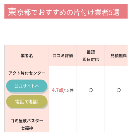
東
京都でおすすめの片付け業者5選
最短
業者名
口コミ評価
見積無料
即日対応
アクト片付センター
公式
サイトへ
4.7点
〇
〇
/15件
電話で相談
ゴミ屋敷バスター
七福神