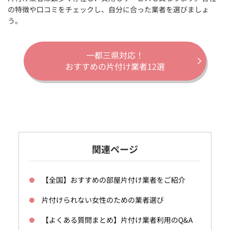
の特徴や口コミをチェックし、自分に合った業者を選びましょ
う。
一都三県対応！
おすすめの片付け業者12選
関連ページ
【全国】おすすめの部屋片付け業者をご紹介
片付けられない女性のための業者選び
【よくある質問まとめ】片付け業者利用のQ&A