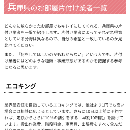
兵
庫県のお部屋片付け業者一覧
どんなに散らかったお部屋でもキレイにしてくれる、兵庫県の片
付け業者を一覧で紹介します。片付け業者によってそれぞれ得意
としている分野は異なるので、自分の希望と一致しているのか見
比べてください。
また、「何をしてほしいのかもわからない」という人でも、片付
け業者にはどのような種類・事業形態があるのかを把握する参考
になると思います。
エコキング
業界最安値を目指しているエコキングでは、他社より1円でも高い
場合には相談に応じるとしています。さらに10日以上前に予約す
れば、定額からさらに10％の割引をする「早割10制度」を設けて
います。搬出作業費、階段料金、車両費、出張費をすべて含んだ