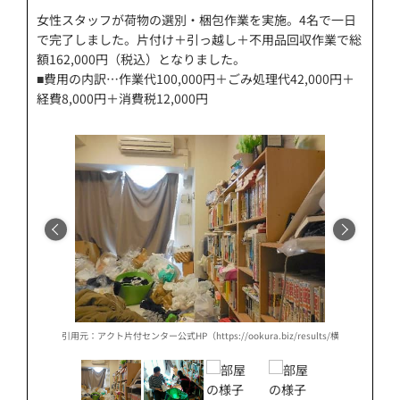
女性スタッフが荷物の選別・梱包作業を実施。4名で一日
で完了しました。片付け＋引っ越し＋不用品回収作業で総
額162,000円（税込）となりました。
■費用の内訳…作業代100,000円＋ごみ処理代42,000円＋
経費8,000円＋消費税12,000円
results/横浜市%e3%80%80o様%e3%80%80片付け、引っ越し、不用品回収作業/）
引用元：アクト片付センター公式HP（https://ookura.biz/results/横浜市%e
引用元：