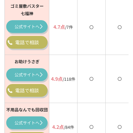
ゴミ屋敷バスター
七福神
4.7点
公式
サイトへ
/7件
〇
〇
電話で相談
お助けうさぎ
公式
サイトへ
4.9点
〇
〇
/118件
電話で相談
不用品なんでも回収団
公式
サイトへ
4.2点
〇
〇
/84件