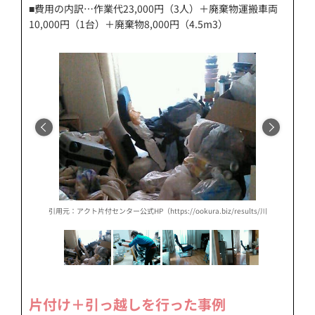
■費用の内訳…作業代23,000円（3人）＋廃棄物運搬車両
10,000円（1台）＋廃棄物8,000円（4.5m3）
/results/川崎市k様%e3%80%80部屋片付け、仕分け選別、不用品回収/）
引用元：アクト片付センター公式HP（https://ookura.biz/results/川崎市k
引用元：
片付け＋引っ越しを行った事例