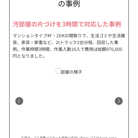
の事例
汚部屋の片づけを3時間で対応した事例
マンションタイプ4F・2DKの間取りで、生活ゴミや生活雑
貨、家具・家電など、2tトラック2台分程、回収した事
例。作業時間3時間、作業人数10人で費用は総額970,000
円となりました。
works/works-kita-tokyo-e/）
引用元：ゴミ屋敷バスター七福神公式HP（https://777fukujin.com/works/works-kit
引用元：