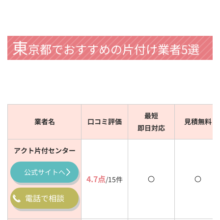
東
京都でおすすめの片付け業者5選
最短
業者名
口コミ評価
見積無料
即日対応
アクト片付センター
公式
サイトへ
4.7点
〇
〇
/15件
電話で相談