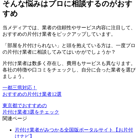
そんな悩みはプロに相談するのがおす
すめ
当メディアでは、業者の信頼性やサービス内容に注目して、
おすすめの片付け業者をピックアップしています。
「部屋を片付けられない」と頭を抱えている方は、一度プロ
の片付け業者に相談してみてはいかがでしょうか？
片付け業者は数多く存在し、費用もサービスも異なります。
各社の特徴や口コミをチェックし、自分に合った業者を選び
ましょう。
一都三県対応！
おすすめの片付け業者12選
東京都でおすすめの
片付け業者3選をチェック
関連ページ
片付け業者がみつかる全国版ポータルサイト【お片付
けナビ】