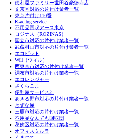
便利屋ファミリー世田谷豪徳寺店
文京区対応の片付け業者一覧
東京片付け110番
K-acting service
不用品回収アース東京
ロジナス（ROZINAS）
国立市対応の片付け業者一覧
武蔵村山市対応の片付け業者一覧
エコピット
Will（ウィル）
西東京市対応の片付け業者一覧
調布市対応の片付け業者一覧
エコレンジャー
さくらこま
便利屋サービス21
あきる野市対応の片付け業者一覧
きずな屋
三鷹市対応の片付け業者一覧
不用品なんでも回収団
葛飾区対応の片付け業者一覧
オフィスミルラ
くまのて