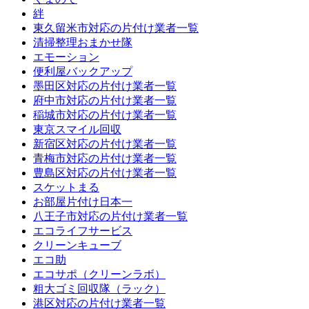
絆
東久留米市対応の片付け業者一覧
清掃整理おまかせ隊
エモーション
便利屋バックアップ
墨田区対応の片付け業者一覧
府中市対応の片付け業者一覧
稲城市対応の片付け業者一覧
東京スマイル回収
新宿区対応の片付け業者一覧
青梅市対応の片付け業者一覧
豊島区対応の片付け業者一覧
スケットまる
お部屋片付け日本一
八王子市対応の片付け業者一覧
エコライフサービス
クリーンキューブ
エコ助
エコサポ（クリーンラボ）
粗大ゴミ回収隊（ラック）
港区対応の片付け業者一覧