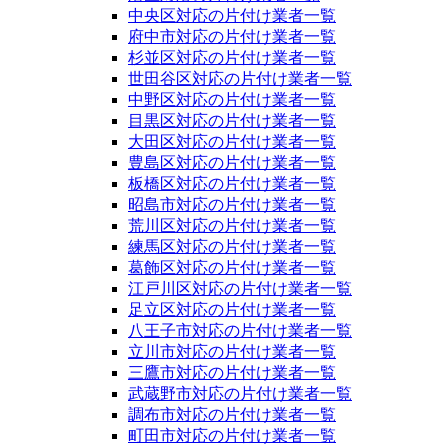
中央区対応の片付け業者一覧
府中市対応の片付け業者一覧
杉並区対応の片付け業者一覧
世田谷区対応の片付け業者一覧
中野区対応の片付け業者一覧
目黒区対応の片付け業者一覧
大田区対応の片付け業者一覧
豊島区対応の片付け業者一覧
板橋区対応の片付け業者一覧
昭島市対応の片付け業者一覧
荒川区対応の片付け業者一覧
練馬区対応の片付け業者一覧
葛飾区対応の片付け業者一覧
江戸川区対応の片付け業者一覧
足立区対応の片付け業者一覧
八王子市対応の片付け業者一覧
立川市対応の片付け業者一覧
三鷹市対応の片付け業者一覧
武蔵野市対応の片付け業者一覧
調布市対応の片付け業者一覧
町田市対応の片付け業者一覧