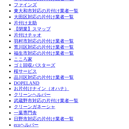
ファインズ
東大和市対応の片付け業者一覧
大田区対応の片付け業者一覧
片付け太助
【閉業】スマップ
片付けチャオ
羽村市対応の片付け業者一覧
荒川区対応の片付け業者一覧
福生市対応の片付け業者一覧
こころ家
ゴミ回収バスターズ
桜サービス
品川区対応の片付け業者一覧
DOPELAND
お片付けナイン（オハナ）
クリーンヘルパー
武蔵野市対応の片付け業者一覧
クリーンガネーシャ
一葉専門舎
日野市対応の片付け業者一覧
ecoヘルパー