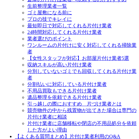
生前整理業者一覧
ゴミ屋敷になる前に
プロの技でキレイに
最短即日で対応してくれる片付け業者
24時間対応してくれる片付け業者
業者選びのポイント
ワンルームの片付けに安く対応してくれる掃除業
者
【女性スタッフが対応】お部屋片付け業者5選
収納スキルが高い片付け業者
分別していないゴミでも回収してくれる片付け業
者
分割払いに対応している片付け業者
不用品買取もできる片付け業者
遺品整理を依頼できる片付け業者
引っ越しの際におすすめ 片づけ業者とは
競売物件の中から残置物が出てきた場合は専門の
片付け業者に相談
片付け業者に店舗移転や閉店の不用品処分を依頼
した方がよい理由
【よくある質問まとめ】片付け業者利用のQ&A