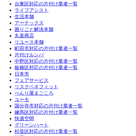
台東区対応の片付け業者一覧
ライフアシスト
生活本舗
アーテックス
困りごと解決本舗
丸喜商店
リユース本舗
町田市対応の片付け業者一覧
片付けルンバ
中野区対応の片付け業者一覧
板橋区対応の片付け業者一覧
日本市
フェアサービス
リスクベネフィット
べんり屋まごころ
ユーモ
国分寺市対応の片付け業者一覧
練馬区対応の片付け業者一覧
快適空間
グリーンハート
杉並区対応の片付け業者一覧