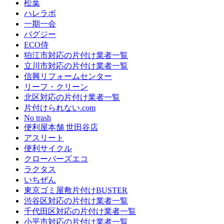
松葉
ハレラボ
一期一会
バグジー
ECO侍
狛江市対応の片付け業者一覧
立川市対応の片付け業者一覧
信興リフォームセンター
リーフ・クリーン
北区対応の片付け業者一覧
片付けられない.com
No trash
便利屋本舗 世田谷店
アスリート
便利サイクル
クローバーズエコ
ラクタス
いちぜん
東京ゴミ屋敷片付けBUSTER
渋谷区対応の片付け業者一覧
千代田区対応の片付け業者一覧
小平市対応の片付け業者一覧