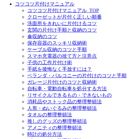
コツコツ片付けマニュアル
コツコツ片付けマニュアル_TOP
クローゼットが片付く正しい順番
洗面所をきれいに片付けるコツ
玄関の片付け手順と収納のコツ
傘収納のコツ
保存容器のスッキリ収納術
ケーブル収納のコツと手順
スマホ充電器の捨て方と注意点
子供の工作片付け術
手紙を後悔なく手放すには？
ベランダ・バルコニーの片付けのコツと手順
ガレージ片付けのコツと収納術
自転車・電動自転車を処分する方法
リサイクルできるもの・できないもの
消耗品やストック品の整理整頓法
人形・ぬいぐるみの整理整頓法
タオルの整理整頓法
推しのグッズの整理整頓法
アメニティの整理整頓法
時計の処分方法