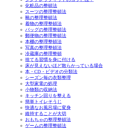
化粧品の整頓法
スーツの整理整頓法
靴の整理整頓法
着物の整理整頓法
バッグの整理整頓法
郵便物の整理整頓法
本棚の整理整頓法
写真の整理整頓法
冷蔵庫の整理整頓
捨てる習慣を身に付ける
床が見えないほど散らかっている場合
本・CD・ビデオの分類法
シーズン毎の衣類整理
大型家電の処理
小物類の収納法
キッチン回りを整える
簡単トイレそうじ
快適なお風呂場に変身
維持することが大切
おもちゃの整理整頓法
ゲームの整理整頓法