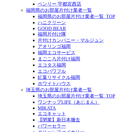
ベンリー 宇都宮西店
福岡県のお部屋片付け業者一覧
福岡県のお部屋片付け業者一覧_TOP
ハニクリーン
GOOD BEAR
福岡片付け隊
片付けカンパニー・マルジュン
アオリンゴ福岡
福岡エコサービス
まごころ片付け福岡
エコタス福岡
エコパワフル
紅葉リサイクル福岡
ホワイトハウス
埼玉県のお部屋片付け業者一覧
埼玉県のお部屋片付け業者一覧_TOP
ワンナップLIFE（あじまん）
MIKATA
エコキャット
【閉業】新日本撤去
パワーセラー